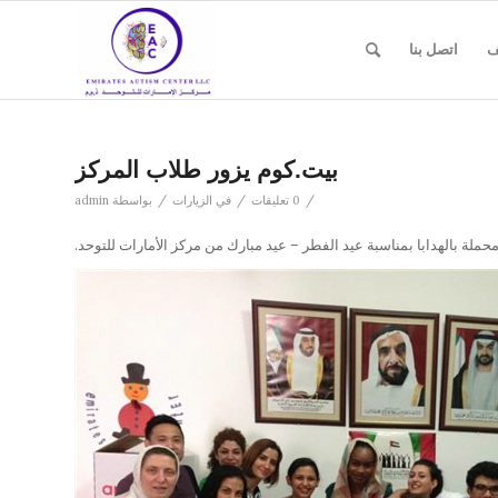
ف
اتصل بنا
بيت.كوم يزور طلاب المركز
/
/
/
0 تعليقات
في
الزيارات
بواسطة
admin
لة بالهدابا بمناسبة عيد الفطر – عيد مبارك من مركز الأمارات للتوحد.